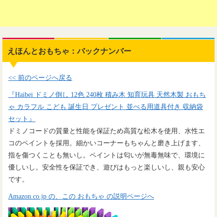
えほんとおもちゃ：バックナンバー
<< 前のページへ戻る
『Haibei ドミノ倒し 12色 240枚 積み木 知育玩具 天然木製 おもち
ゃ カラフル こども 誕生日 プレゼント 並べる用道具付き 収納袋
セット』
ドミノコードの質量と性能を保証ため高質な松木を使用、水性エ
コのペイントを採用。細かいコーナーもちゃんと磨き上げます、
指を傷つくことも無いし。ペイントは匂いが無毒無味で、環境に
優しいし。安全性を保証でき、遊びはもっと楽しいし、親も安心
です。
Amazon.co.jp の、この おもちゃ の説明ページへ