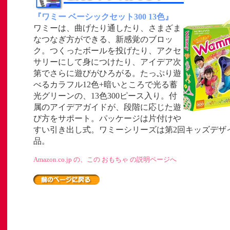
『ワミー ベーシックセット300 13色』
ワミーは、曲げたり通したり、さまざま
なつなぎ方ができる、新感覚のブロッ
ク。つくったボールを投げたり、アクセ
サリーにして身につけたり、アイデア次
」
第でさらに遊びがひろがる。たっぷり遊
べるカラフル12色+暗いところで光る蓄
ト
光グリーンの、13色300ピース入り。付
属のアイデアガイドが、段階に応じた遊
び方をサポート。パッケージは片付けや
すい引き出し式。ワミーシリーズは第2回キッズデザ
品。
Amazon.co.jp の、この おもちゃ の説明ページへ