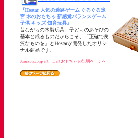
『Hostar 人気の迷路ゲーム ぐるぐる迷
宮 木のおもちゃ 新感覚バランスゲーム
子供 キッズ 知育玩具』
昔ながらの木製玩具。子どものあそびの
基本と成るものだからこそ、「正確で良
」
質なものを」とHostarが開発したオリジ
ナル商品です。
ト
Amazon.co.jp の、この おもちゃ の説明ページへ