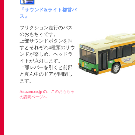
『サウンド&ライト都営バ
ス』
フリクション走行のバス
のおもちゃです。
」
上部サウンドボタンを押
すとそれぞれ4種類のサウ
ト
ンドが楽しめ、ヘッドラ
イトが点灯します。
上部レバーを引くと前部
と真ん中のドアが開閉し
ます。
Amazon.co.jp の、このおもちゃ
の説明ページへ