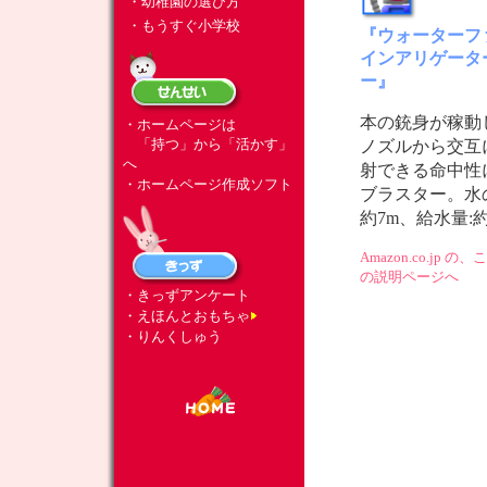
・幼稚園の選び方
・もうすぐ小学校
『ウォーターフ
インアリゲータ
ー』
本の銃身が稼動
・ホームページは
「持つ」から「活かす」
ノズルから交互
へ
射できる命中性
・ホームページ作成ソフト
ブラスター。水
約7m、給水量:約3
Amazon.co.jp 
の説明ページへ
・きっずアンケート
・えほんとおもちゃ
・りんくしゅう