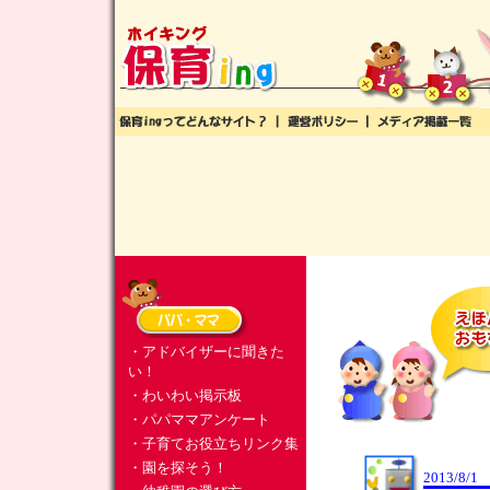
・アドバイザーに聞きた
い！
・わいわい掲示板
・パパママアンケート
・子育てお役立ちリンク集
・園を探そう！
2013/8/1