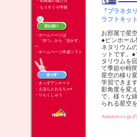
・幼稚園の選び方
・もうすぐ小学校
『プラネタ
ラフトキッ
お部屋で星
・ホームページは
●ピンホール
「持つ」から「活かす」
へ
ネタリウム
・ホームページ作成ソフト
ットです。●
タリウムを
て季節や時
星空の移り
学習できます
・きっずアンケート
影角度を変
・えほんとおもちゃ
・りんくしゅう
で、様々な
られる星空
Amazon.co