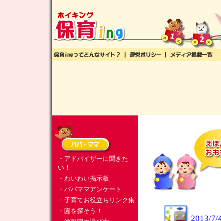
・アドバイザーに聞きた
い！
・わいわい掲示板
・パパママアンケート
・子育てお役立ちリンク集
・園を探そう！
2013/7/