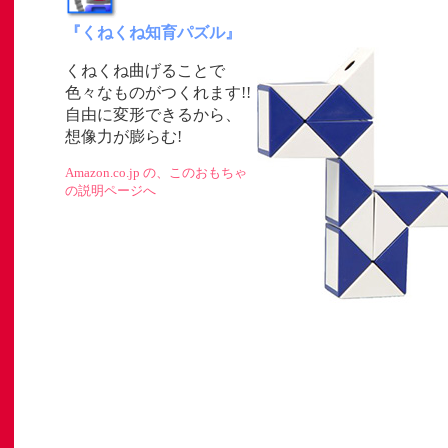
『くねくね知育パズル』
くねくね曲げることで
色々なものがつくれます!!
自由に変形できるから、
」
想像力が膨らむ!
ト
Amazon.co.jp の、このおもちゃ
の説明ページへ