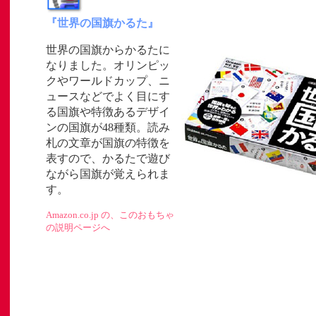
『世界の国旗かるた』
世界の国旗からかるたに
なりました。オリンピッ
クやワールドカップ、ニ
」
ュースなどでよく目にす
る国旗や特徴あるデザイ
ト
ンの国旗が48種類。読み
札の文章が国旗の特徴を
表すので、かるたで遊び
ながら国旗が覚えられま
す。
Amazon.co.jp の、このおもちゃ
の説明ページへ