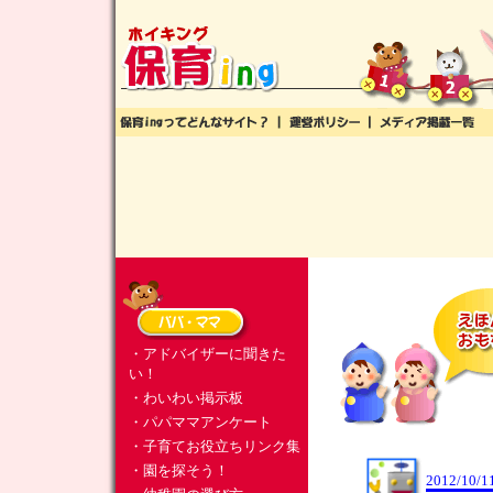
・アドバイザーに聞きた
い！
・わいわい掲示板
・パパママアンケート
・子育てお役立ちリンク集
・園を探そう！
2012/10/1