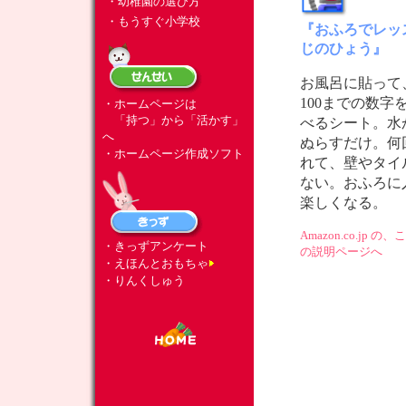
・幼稚園の選び方
・もうすぐ小学校
『おふろでレッ
じのひょう』
お風呂に貼って
100までの数字
・ホームページは
「持つ」から「活かす」
べるシート。水
へ
ぬらすだけ。何
・ホームページ作成ソフト
れて、壁やタイ
ない。おふろに
楽しくなる。
Amazon.co.jp 
・きっずアンケート
の説明ページへ
・えほんとおもちゃ
・りんくしゅう