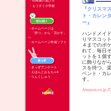
・幼稚園の選び方
・もうすぐ小学校
『クリスマス
ト・カレンダ
ー』
・ホームページは
ハンドメイ
「持つ」から「活かす」
へ
りマスコッ
・ホームページ作成ソフト
４までのポ
れて、毎日
ットを１個
に飾りなが
スを待つ、
・きっずアンケート
・えほんとおもちゃ
ベント・カ
・りんくしゅう
す。
Amazon.co