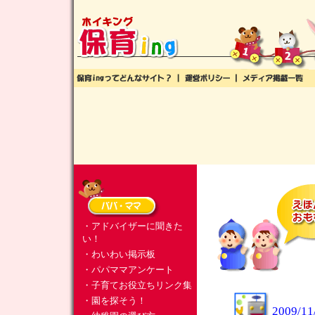
・アドバイザーに聞きた
い！
・わいわい掲示板
・パパママアンケート
・子育てお役立ちリンク集
・園を探そう！
2009/11