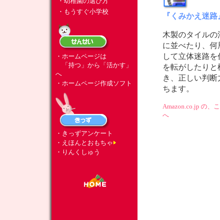
・幼稚園の選び方
・もうすぐ小学校
『くみかえ迷路
木製のタイルの
に並べたり、何
して立体迷路を
・ホームページは
「持つ」から「活かす」
を転がしたりと
へ
き、正しい判断
・ホームページ作成ソフト
ちます。
Amazon.co.jp
へ
・きっずアンケート
・えほんとおもちゃ
・りんくしゅう