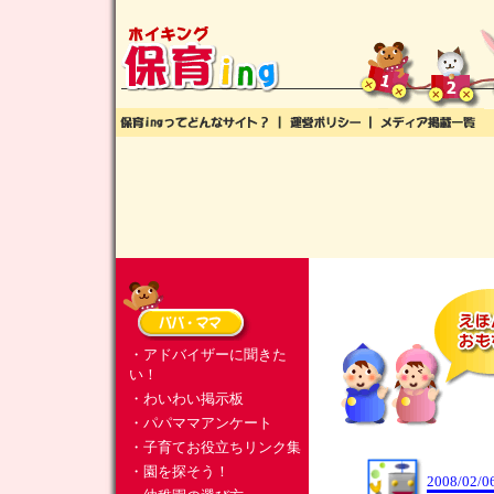
・アドバイザーに聞きた
い！
・わいわい掲示板
・パパママアンケート
・子育てお役立ちリンク集
・園を探そう！
2008/02/0