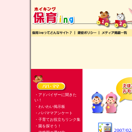
・アドバイザーに聞きた
い！
・わいわい掲示板
・パパママアンケート
・子育てお役立ちリンク集
・園を探そう！
2007/02