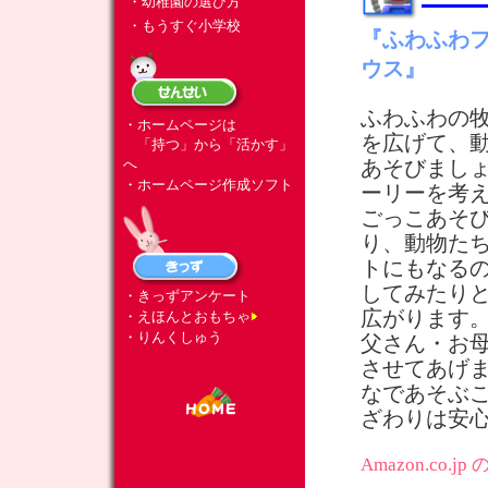
・幼稚園の選び方
・もうすぐ小学校
『ふわふわ
ウス』
ふわふわの
・ホームページは
を広げて、
「持つ」から「活かす」
へ
あそびまし
・ホームページ作成ソフト
ーリーを考
ごっこあそ
り、動物た
トにもなる
してみたり
・きっずアンケート
広がります
・えほんとおもちゃ
・りんくしゅう
父さん・お
させてあげ
なであそぶ
ざわりは安
Amazon.co