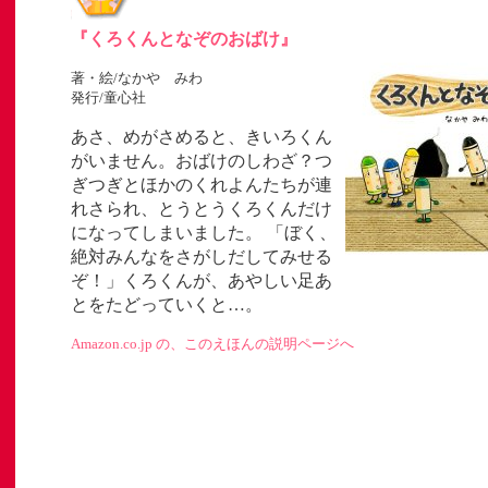
『くろくんとなぞのおばけ』
著・絵/なかや みわ
発行/童心社
あさ、めがさめると、きいろくん
」
がいません。おばけのしわざ？つ
ぎつぎとほかのくれよんたちが連
ト
れさられ、とうとうくろくんだけ
になってしまいました。 「ぼく、
絶対みんなをさがしだしてみせる
ぞ！」くろくんが、あやしい足あ
とをたどっていくと…。
Amazon.co.jp の、このえほんの説明ページへ