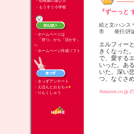
・幼稚園の選び方
・もうすぐ小学校
『ずーっと 
絵と文/ハンス
市 発行/評
・ホームページは
「持つ」から「活かす」
エルフィー
へ
きくなった
・ホームページ作成ソフト
で、愛する
いった。あ
いた。深い
つ、なぐさ
・きっずアンケート
・えほんとおもちゃ
Amazon.co
・りんくしゅう