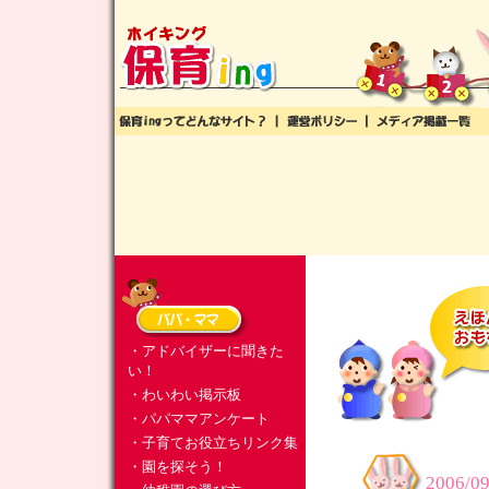
・アドバイザーに聞きた
い！
・わいわい掲示板
・パパママアンケート
・子育てお役立ちリンク集
・園を探そう！
2006/09