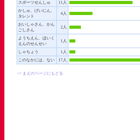
スポーツせんしゅ
11人
かしゅ、げいにん、
4人
タレント
おいしゃさん、かん
2人
ごしさん
ようちえん、ほいく
1人
」
えんのせんせい
しゃちょう
1人
ト
このなかには、ない
17人
<< まえのページにもどる