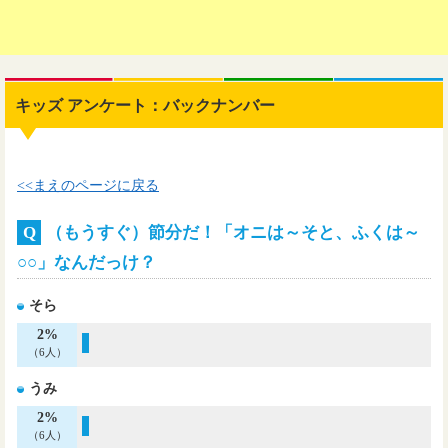
キッズ アンケート：バックナンバー
<<まえのページに戻る
Q
（もうすぐ）節分だ！「オニは～そと、ふくは～
○○」なんだっけ？
そら
2%
（6人）
うみ
2%
（6人）