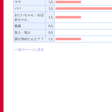
ママ
1人
パパ
3人
おじいちゃん・おば
1人
あちゃん
親戚
0人
友人・知人
0人
」
誰が決めたんだ？？
1人
ト
<< 前のページに戻る