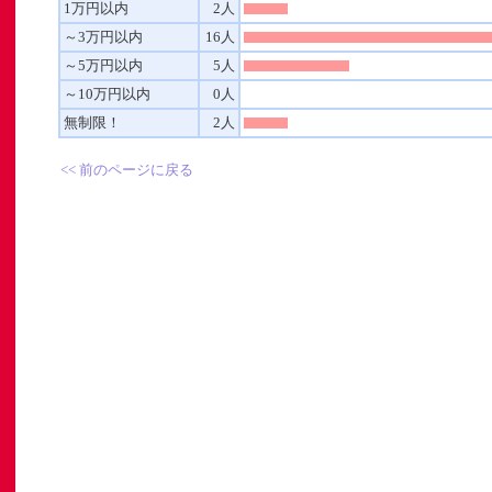
1万円以内
2人
～3万円以内
16人
～5万円以内
5人
～10万円以内
0人
無制限！
2人
」
<< 前のページに戻る
ト