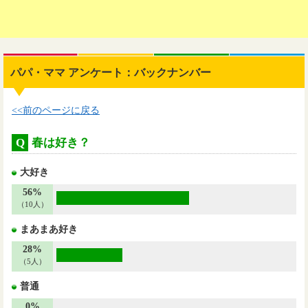
パパ・ママ アンケート：バックナンバー
<<前のページに戻る
Q
春は好き？
大好き
56%
（10人）
まあまあ好き
28%
（5人）
普通
0%