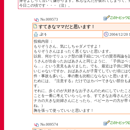
身をよじって泣いて嫌がります。私もなんだか疲れてしまって、
今日この頃です・・・（泣）。
No.009573
すてきなママだと思います！
ぷぅ
2004/12/20 
投稿内容 ：
もりぞうさん、気にしちゃダメですよ！
もりぞうさんはまったく悪くないと思います。
以前、何かでリュック型の迷子紐についての賛否両論を
うさんが出会ったおばあさんと同じように、「子供はペ
ら…」という意見もありました。でも、最近は子供に関
いじゃないですか。おばあさんが子育てしていた頃には
件・事故も多いし、車の数も比較にならないと思います
ためには、『注意する』だけではカバーできない部分も
す。
それに、歩くのが大好きなお子さんのためにしていたこ
ことを一番に考えていらっしゃる、すてきなお母さんだ
ナカの大きな妊婦さんにとったら、ベビーカーの方が早
ね。）
胸を張って使っていいと思います！
No.009574