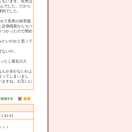
人もいます。長男は
せんでした。だから
便利でした。
乗せて長男の保育園
と足側両面からカバ
きつかったので閉め
みたいのかと思って
げないの」
まったく最近の人
なんか歩かないわよ
言ってしまいまし
いますね。お互いに
15:43:01
す＾＾