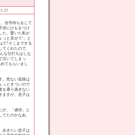
21:27
た。信号待ちをして
子供にひもをつけ
した。驚いた私が
ょっと見せて!」と
ねて｢そこまでする
してくれたので、
こんな仕打ちはしな
て泣いてしまっ
慰めてもらいまし
す。危ない道路は
ょっときついので
道を通り過ぎない
きますが、息子は
たが、「虐待」と
してたのかなあ、
、歩きたい息子は