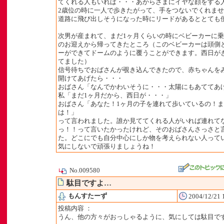
てくれる人もいれば・・・あからさまにイヤな顔をする
2歳位の時に一人で歩きたがって、手をつないでくれま
道路に飛び出しそうになった時にリードがあるととても
次男が産まれて、まだ1ヶ月くらいの時にベビーカーに
のお迎えから帰ってきたところ（このベビーカーは頭側
ーができてドームのように覆うことができます。西日が
てました）
信号待ちでおばさんが覗き込んできたので、赤ちゃんを
開けてあげたら・・・
おばさん「なんでかわいそうに・・・太陽にもあててあ
私「まだ1ヶ月だから、西日が・・・」
おばさん「あなた！1ヶ月の子を連れて歩いているの！
は！」
って言われました。誰か見ててくれる人がいれば連れて
っ！！って言いたかったけれど、そのおばさんさっさと
た。どこにでも自分中心にしか物を考えられない人って
気にしないで頑張りましょうね！
No.009580
駄目ですよ…
もんすたーず
2004/12/21 
投稿内容 ：
うん、他の方々がおっしゃるように、気にしては駄目で