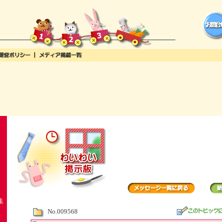
集
No.009568