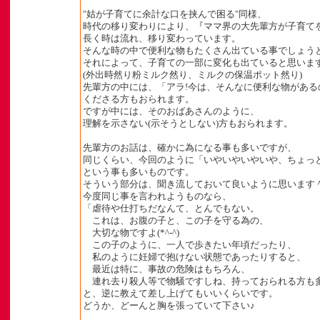
"姑が子育てに余計な口を挟んで困る"同様、
時代の移り変わりにより、『ママ界の大先輩方が子育て
長く時は流れ、移り変わっています。
そんな時の中で便利な物もたくさん出ている事でしょう
それによって、子育ての一部に変化も出ていると思いま
(外出時然り粉ミルク然り、ミルクの保温ポット然り)
先輩方の中には、「アラ!今は、そんなに便利な物がある
くださる方もおられます。
ですが中には、そのおばあさんのように、
理解を示さない(示そうとしない)方もおられます。
先輩方のお話は、確かに為になる事も多いですが、
同じくらい、今回のように「いやいやいやいや、ちょっ
という事も多いものです。
そういう部分は、聞き流しておいて良いように思います
今度同じ事を言われようものなら、
「虐待や仕打ちだなんて、とんでもない。
これは、お腹の子と、この子を守る為の、
大切な物ですよ(*^-^)
この子のように、一人で歩きたい年頃だったり、
私のように妊婦で抱けない状態であったりすると、
最近は特に、事故の危険はもちろん、
連れ去り殺人等で物騒ですしね、持っておられる方も
と、逆に教えて差し上げてもいいくらいです。
どうか、どーんと胸を張っていて下さい♪