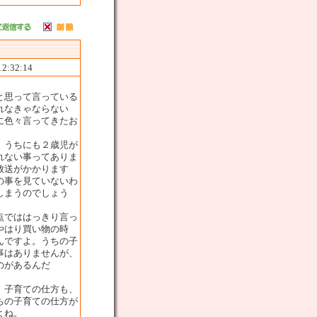
12:32:14
と思って言っている
れなきゃならない
に色々言ってきたお
。うちにも２歳児が
れない事ってありま
放送がかかります
の事を見ていないわ
しまうのでしょう
点でははっきり言っ
やはり買い物の時
んですよ。うちの子
事はありませんが、
のがあるんだ
。子育ての仕方も、
ちの子育ての仕方が
よね。