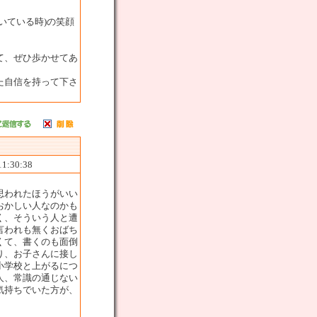
いている時)の笑顔
て、ぜひ歩かせてあ
た自信を持って下さ
11:30:38
思われたほうがいい
おかしい人なのかも
く、そういう人と遭
言われも無くおばち
くて、書くのも面倒
り、お子さんに接し
小学校と上がるにつ
人、常識の通じない
気持ちでいた方が、