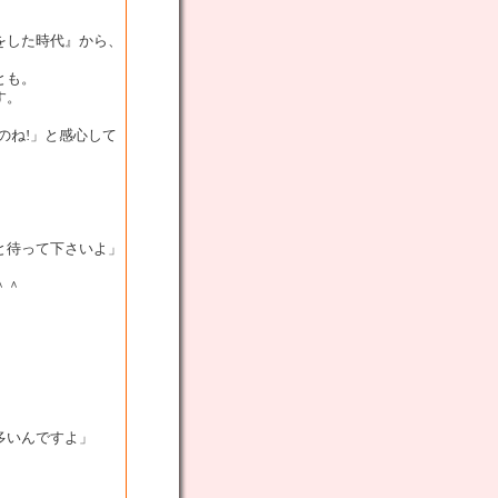
をした時代』から、
とも。
す。
のね!」と感心して
と待って下さいよ」
＾＾
多いんですよ」