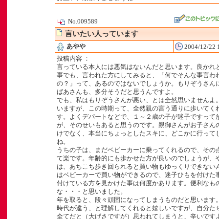
No.009589
言いたい人っています
あやや
2004/12/22 
投稿内容 ：
言っている本人には悪気はないんだと思います。良かれ
事でも、言われた方にしてみると、「何でそんな事言わ
の？」って、あるのではないでしょうか。もりぞうさん
ばあさんも、多分そうだと思うんですよ。
でも、私はもりぞうさんが悪い、とは全然思いませんよ
いますが、この時期って、全然親の言う通りに歩いてく
す。よくデパートなどで、１～２歳の子が迷子ですって
が、そのせいもあると思うのです。親御さんがお子さん
けでなく、本当にちょっとしたスキに、どこかに行って
ね。
うちの子は、まだベビーカーに乗ってくれるので、その
て楽です。年齢的にも歩かせた方が良いのでしょうが、
は、あちこち歩き回られると買い物もゆっくりできない
はベビーカーで買い物ができるので、迷子ひもを付けた
付けている方を見かけた事は何度かあります。便利なも
な・・・と思いました。
年を取ると、段々頑固になってしまうものだと思います
時代が違う、と理解してくれると嬉しいですが、自分た
全てだと（大げさですが）思われてしまうと、辛いです