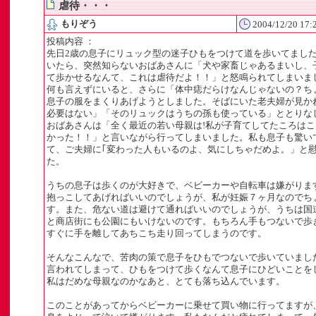
虐待・・・
もりぞう
2004/12/20 17:
投稿内容 ：
先日2歳の息子にリュック型の迷子ひもをつけて道を歩いてまし
いたら、突然知らないおばあさんに「犬や家畜じゃあるまいし、
て歩かせるなんて、これは虐待だよ！！」と怒鳴られてしまいま
何も言えずにいると、さらに「体中痣だらけなんじゃないの？ち
」
息子の服をまくりあげようとしました。そばにいた老夫婦が見か
必要はない」「そのリュックはうちの孫も使っている」ととりな
ト
おばあさんは「全く最近の若い母親は!私が子育てしてたころは
かった！！」と言いながら行ってしまいました。私も息子も驚い
て、ご夫婦に｢変わった人もいるのよ、気にしちゃだめよ。」と
た。
うちの息子は歩くのが大好きで、ベビーカーや自転車は嫌がりま
抱っこしてあげればいいのでしょうが、私が妊娠７ヶ月なのでち
す。また、危ない道は避けて通ればいいのでしょうが、うちは国
と商店街にも公園にもいけないのです。もちろん手もつないで歩
すぐに手を離してあちこち走り回ってしまうのです。
そんなこんなで、苦肉の策で息子をひもでつないで歩いていまし
言われてしまって、ひもをつけて歩くなんて息子にひどいことを
私はだめな母親なのかなあと、とても落ち込んでいます。
このことがあってからベビーカーに乗せて買い物に行ってますが