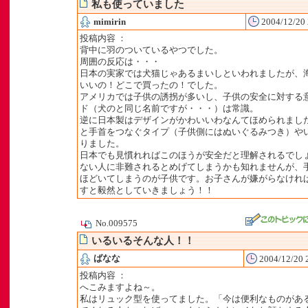
私も使っていました
mimirin
2004/12/20 
投稿内容 ：
背中に羽のついているやつでした。
周囲の反応は・・・
日本の実家では犬猫じゃあるまいしといわれましたが、
いいの！どこで買ったの！でした。
アメリカでは子供の誘拐が多いし、子供の安全に対する
ド（犬のと同じ名前ですが・・・）は常識。
逆に日本製はデザインがかわいいわなんてほめられまし
と手首をつなぐタイプ（子供側にはぬいぐるみつき）や
りました。
日本でも見慣れればこのほうが安全だと理解されるでし
ない人に非難されるとめげてしまうかも知れませんが、
ほどいてしまうのが子供です。お子さんが嫌がらなけれ
すと毅然としていきましょう！！
No.009575
いるいるそんな人！！
ばなな
2004/12/20 
投稿内容 ：
へこみますよね～。
私はリュック型を使ってました。「今は便利なものがあ