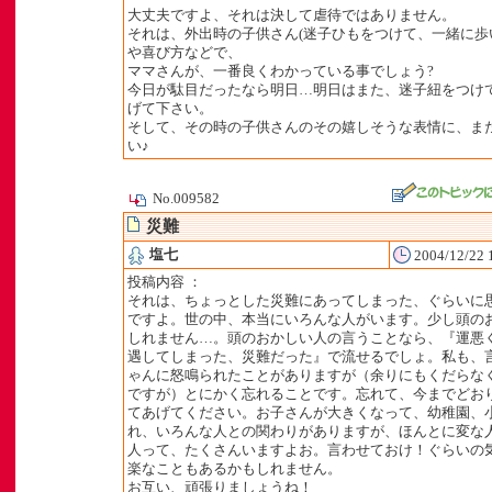
大丈夫ですよ、それは決して虐待ではありません。
それは、外出時の子供さん(迷子ひもをつけて、一緒に歩
や喜び方などで、
ママさんが、一番良くわかっている事でしょう?
今日が駄目だったなら明日…明日はまた、迷子紐をつけ
げて下さい。
そして、その時の子供さんのその嬉しそうな表情に、ま
い♪
No.009582
災難
塩七
2004/12/22 
投稿内容 ：
それは、ちょっとした災難にあってしまった、ぐらいに
ですよ。世の中、本当にいろんな人がいます。少し頭の
しれません…。頭のおかしい人の言うことなら、『運悪
遇してしまった、災難だった』で流せるでしょ。私も、
ゃんに怒鳴られたことがありますが（余りにもくだらな
ですが）とにかく忘れることです。忘れて、今までどお
てあげてください。お子さんが大きくなって、幼稚園、
れ、いろんな人との関わりがありますが、ほんとに変な
人って、たくさんいますよお。言わせておけ！ぐらいの
楽なこともあるかもしれません。
お互い、頑張りましょうね！