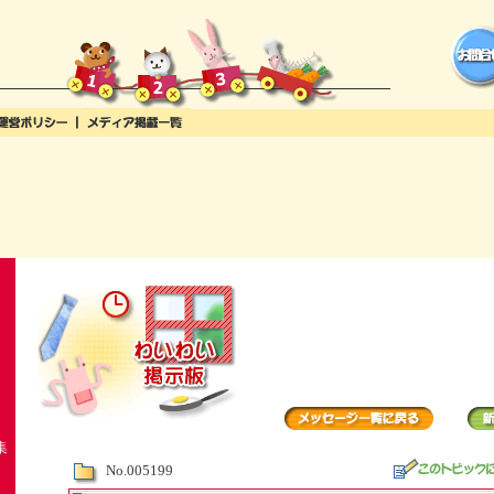
集
No.005199