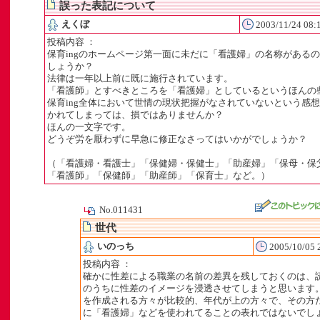
誤った表記について
えくぼ
2003/11/24 08:
投稿内容 ：
保育ingのホームページ第一面に未だに「看護婦」の名称がある
しょうか？
法律は一年以上前に既に施行されています。
「看護師」とすべきところを「看護婦」としているというほんの
」
保育ing全体において世情の現状把握がなされていないという感
かれてしまっては、損ではありませんか？
ト
ほんの一文字です。
どうぞ労を厭わずに早急に修正なさってはいかがでしょうか？
（「看護婦・看護士」「保健婦・保健士」「助産婦」「保母・保
「看護師」「保健師」「助産師」「保育士」など。）
No.011431
世代
いのっち
2005/10/05 
投稿内容 ：
確かに性差による職業の名前の差異を残しておくのは、
のうちに性差のイメージを浸透させてしまうと思います
を作成される方々が比較的、年代が上の方々で、その方
に「看護婦」などを使われてることの表れではないでし