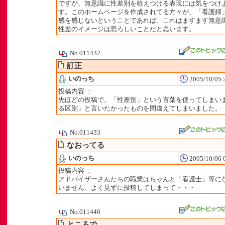
ですが、無意識に性差別を植えつける表現には気をつけ
す。このホームページを作成されてる方々が、「看護婦
感を感じないということであれば、これはますます無意
性差のイメージは恐ろしいことだと思います。
No.011432
訂正
いのっち
2005/10/05 
投稿内容 ：
先ほどの投稿で、「性差別」という言葉を使ってしまい
る区別」と言いたかったものを間違えてしまいました。
No.011433
なおってる
いのっち
2005/10/06 
投稿内容 ：
アドバイザーさんたちの職業はちゃんと「看護士」等に
いません、よく見ずに投稿してしまって・・・
No.011440
ところで