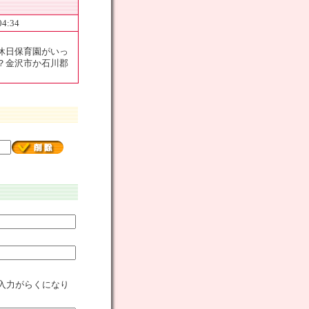
04:34
休日保育園がいっ
？金沢市か石川郡
入力がらくになり