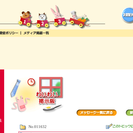
集
No.011632