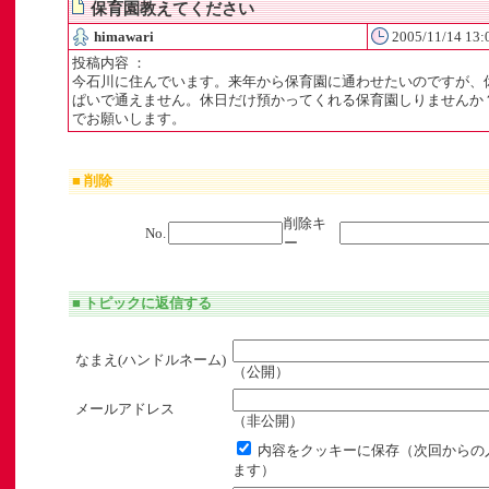
保育園教えてください
himawari
2005/11/14 13:
投稿内容 ：
今石川に住んでいます。来年から保育園に通わせたいのですが、
ぱいで通えません。休日だけ預かってくれる保育園しりませんか
でお願いします。
」
■ 削除
ト
削除キ
No.
ー
■ トピックに返信する
なまえ(ハンドルネーム)
（公開）
メールアドレス
（非公開）
内容をクッキーに保存（次回からの
ます）