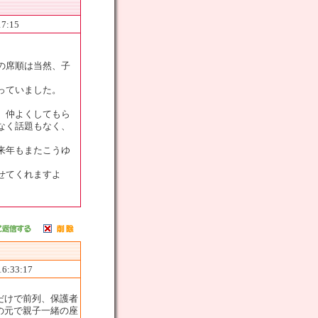
17:15
の席順は当然、子
っていました。
、仲よくしてもら
なく話題もなく、
来年もまたこうゆ
せてくれますよ
16:33:17
だけで前列、保護者
の元で親子一緒の座