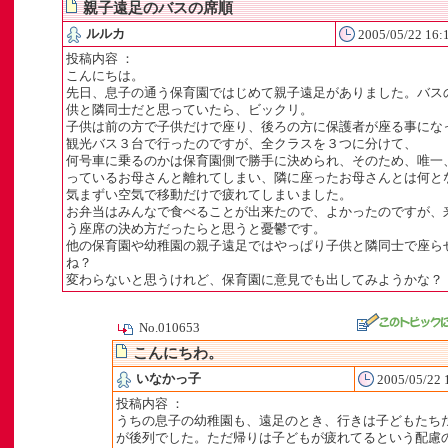
親子遠足のバスの席順
ルルカ
2005/05/22 16:
投稿内容 ：
こんにちは。
先日、息子の通う保育園ではじめて親子遠足がありました。バス
供と隣同士だと思っていたら、ビックリ。
子供は前の方で子供だけで座り、後ろの方に保護者が座る事にな
」
観光バス３台で行ったのですが、全クラスを３つに分けて、
何号車に乗るのかは保育園側で勝手に決められ、そのため、唯一
ト
っているお母さんと離れてしまい、隣に座ったお母さんとは何と
気まずい空気で移動だけで疲れてしまいました。
お弁当はみんなで食べることが出来たので、よかったのですが、
う座席の決め方だったらと思うと憂鬱です。
他の保育園や幼稚園の親子遠足ではやっぱり子供と隣同士で座ら
ね？
変わらないと思うけれど、保育園に意見でも出してみようかな？
No.010653
こんにちわ。
いなかっ子
2005/05/22 
投稿内容 ：
うちの息子の幼稚園も、遠足のとき、行きは子どもたち
が後列でした。ただ帰りは子どもが疲れてるという配慮