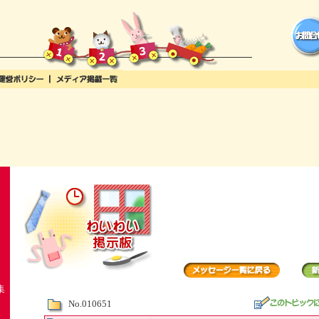
集
No.010651