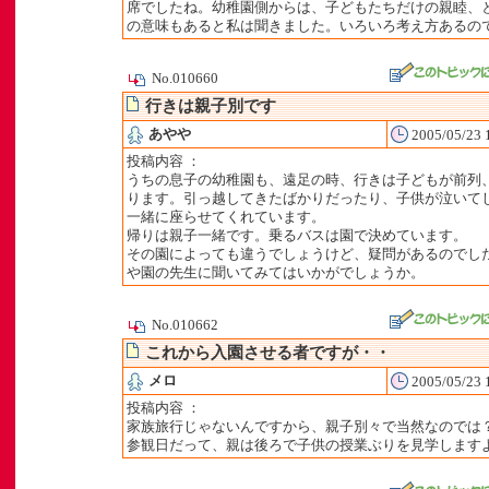
席でしたね。幼稚園側からは、子どもたちだけの親睦、
の意味もあると私は聞きました。いろいろ考え方あるの
No.010660
行きは親子別です
あやや
2005/05/23 
投稿内容 ：
うちの息子の幼稚園も、遠足の時、行きは子どもが前列
ります。引っ越してきたばかりだったり、子供が泣いて
一緒に座らせてくれています。
帰りは親子一緒です。乗るバスは園で決めています。
その園によっても違うでしょうけど、疑問があるのでし
や園の先生に聞いてみてはいかがでしょうか。
No.010662
これから入園させる者ですが・・
メロ
2005/05/23 
投稿内容 ：
家族旅行じゃないんですから、親子別々で当然なのでは
参観日だって、親は後ろで子供の授業ぶりを見学します