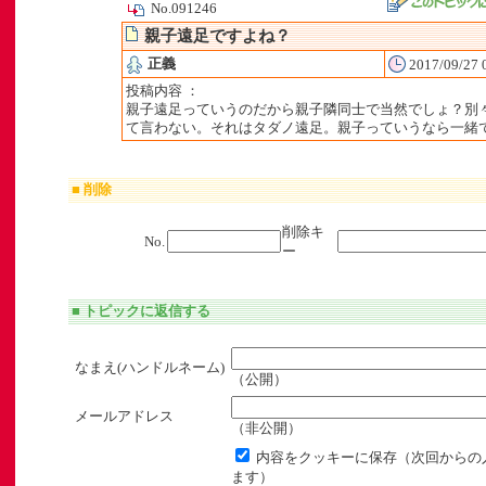
No.091246
親子遠足ですよね？
正義
2017/09/27 
投稿内容 ：
親子遠足っていうのだから親子隣同士で当然でしょ？別
て言わない。それはタダノ遠足。親子っていうなら一緒
■ 削除
削除キ
No.
ー
■ トピックに返信する
なまえ(ハンドルネーム)
（公開）
メールアドレス
（非公開）
内容をクッキーに保存（次回からの
ます）